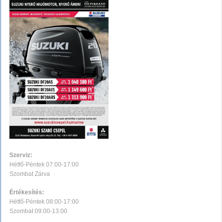
Szerviz:
Hétfő-Péntek 07:00-17:00
Szombat Zárva
Értékesítés:
Hétfő-Péntek 08:00-17:00
Szombat 09:00-13:00