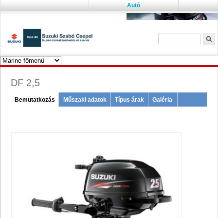
Autó
Keresés űrlap
K
DF 2,5
Menu
Bemutatkozás
(active
Műszaki adatok
Típus árak
Galéria
tab)