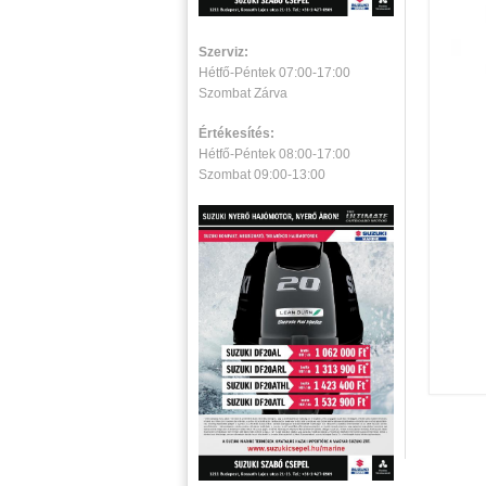
Szerviz:
Hétfő-Péntek 07:00-17:00
Szombat Zárva
Értékesítés:
Hétfő-Péntek 08:00-17:00
Szombat 09:00-13:00