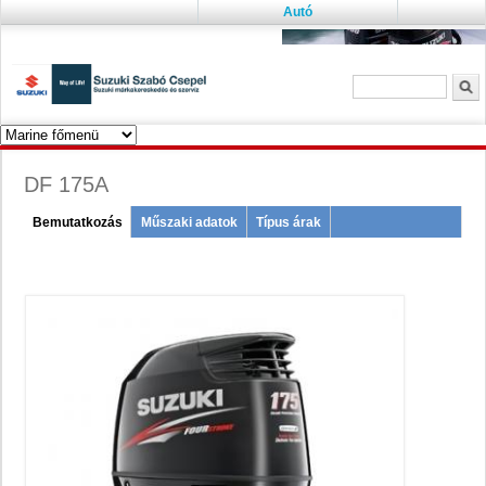
Autó
Keresés űrlap
K
DF 175A
Menu
Bemutatkozás
(active
Műszaki adatok
Típus árak
tab)