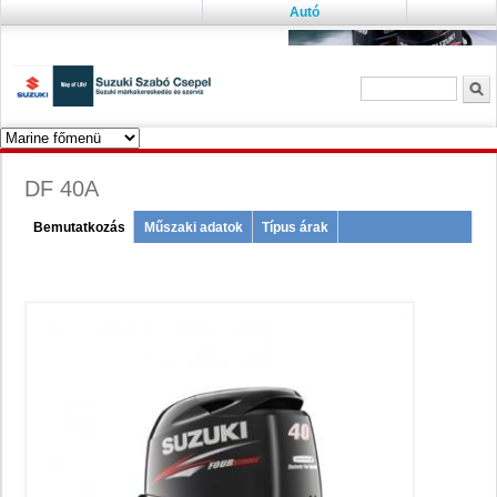
Autó
Keresés űrlap
K
DF 40A
Menu
Bemutatkozás
(active
Műszaki adatok
Típus árak
tab)