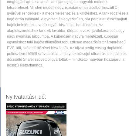
meghajtást adnak a tatnál, ami támogatja a nagyobb motorok
felszerelését. Minden modell négy, rozsdamentes acélból készült D-
gyűrűvel rendelkezik a megemeléshez és a kikötéshez. A tank rögzítése a
hajó orrán található. A gyorsan és egyszerűen, pár perc alatt összehajtott
hajók beleférnek a velük együtt kiszállított hordtáskába. Az
alapfelszereléshez tartozik továbbá: ülőpad, evező, javítókészlet és egy
nagy nyomású lábpumpa. A különösen nagyra méretezett, kúposan
egymáshoz futó hajótesttömlőket robusztusan megerősített háromrétegű
PVC-ből, széles ütközővel készítették, az aljzat pedig vastag duplafalú
poliészterrel töltött szövetből áll, amelynek külsejét ultraerős, ellenálló és
dörzsálló Shafer szövetből gyártották – mindkettő nagyban hozzájárul a
hosszú élettartamhoz.
Nyitvatartási idő: