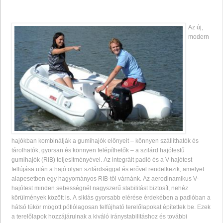
Az új,
modern
hajókban kombinálják a gumihajók előnyeit – könnyen szállíthatók és
tárolhatók, gyorsan és könnyen felépíthetők – a szilárd hajótestű
gumihajók (RIB) teljesítményével. Az integrált padló és a V-hajótest
felfújása után a hajó olyan szilárdsággal és erővel rendelkezik, amelyet
alapesetben egy hagyományos RIB-től várnánk. Az aerodinamikus V-
hajótest minden sebességnél nagyszerű stabilitást biztosít, nehéz
körülmények között is. A siklás gyorsabb elérése érdekében a padlóban a
hátsó tükör mögött pótlólagosan felfújható terelőlapokat építettek be. Ezek
a terelőlapok hozzájárulnak a kiváló iránystabilitáshoz és további