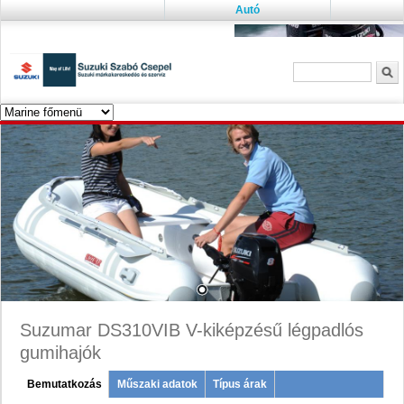
Autó
Keresés űrlap
K
Suzumar DS310VIB V-kiképzésű légpadlós
gumihajók
Menu
Bemutatkozás
(active
Műszaki adatok
Típus árak
tab)