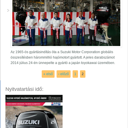
Az 1965-ös gyártásindítás óta a Suzuki Motor Corporation globális
összesítésben hárommillió hajómotort gyártott. A jeles darabszámot
2014 július 24-én ünnepelte a gyártó a japán toyokawai üzemében.
Oldalak
« első
‹ előző
1
2
Nyitvatartási idő: