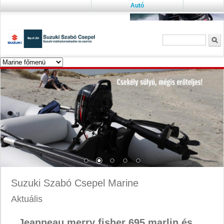
Autó
Keresés űrlap
K
Suzuki Szabó Csepel Marine
Aktuális
Jeanneau merry fisher 695 marlin és