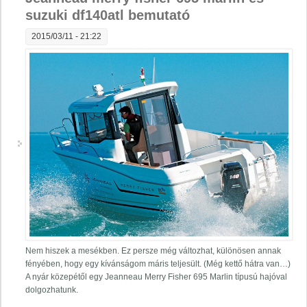
suzuki df140atl bemutató
2015/03/11 - 21:22
Nem hiszek a mesékben. Ez persze még változhat, különösen annak
fényében, hogy egy kívánságom máris teljesült. (Még kettő hátra van…)
A nyár közepétől egy Jeanneau Merry Fisher 695 Marlin típusú hajóval
dolgozhatunk.