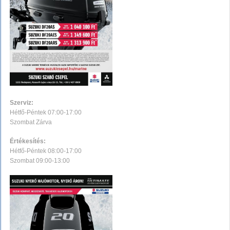
Szerviz:
Hétfő-Péntek 07:00-17:00
Szombat Zárva
Értékesítés:
Hétfő-Péntek 08:00-17:00
Szombat 09:00-13:00