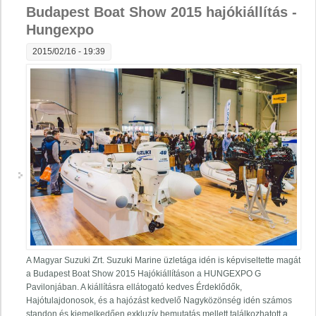
Budapest Boat Show 2015 hajókiállítás -
Hungexpo
2015/02/16 - 19:39
A Magyar Suzuki Zrt. Suzuki Marine üzletága idén is képviseltette magát
a Budapest Boat Show 2015 Hajókiállításon a HUNGEXPO G
Pavilonjában. A kiállításra ellátogató kedves Érdeklődők,
Hajótulajdonosok, és a hajózást kedvelő Nagyközönség idén számos
standon és kiemelkedően exkluzív bemutatás mellett találkozhatott a