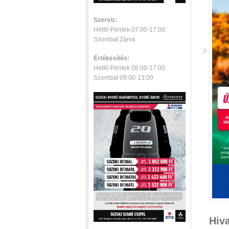
Szerviz:
Hétfő-Péntek 07:00-17:00
Szombat Zárva
Értékesítés:
Hétfő-Péntek 08:00-17:00
Szombat 09:00-13:00
Hiva