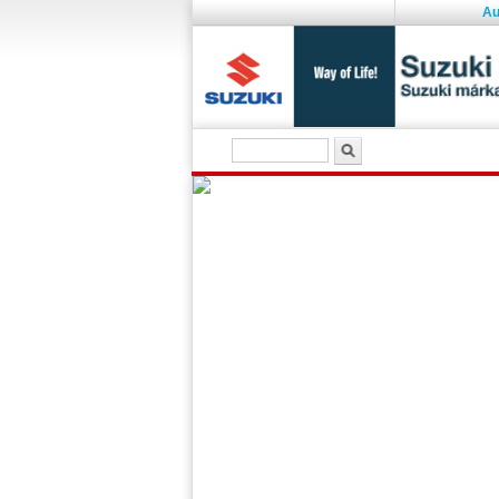
Au
Keresés űrlap
Keresés