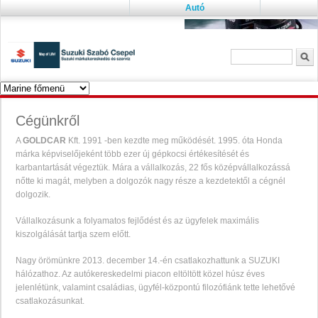
Autó
Keresés űrlap
K
Cégünkről
A
GOLDCAR
Kft. 1991 -ben kezdte meg működését. 1995. óta Honda
márka képviselőjeként több ezer új gépkocsi értékesítését és
karbantartását végeztük. Mára a vállalkozás, 22 fős középvállalkozássá
nőtte ki magát, melyben a dolgozók nagy része a kezdetektől a cégnél
dolgozik.
Vállalkozásunk a folyamatos fejlődést és az ügyfelek maximális
kiszolgálását tartja szem előtt.
Nagy örömünkre 2013. december 14.-én csatlakozhattunk a SUZUKI
hálózathoz. Az autókereskedelmi piacon eltöltött közel húsz éves
jelenlétünk, valamint családias, ügyfél-központú filozófiánk tette lehetővé
csatlakozásunkat.