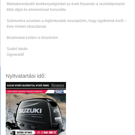
Márkakereskedői tevékenységünket az évek folyamán a vezérképviselet
több díjjal és elismeréssel honorálta.
Számunkra azonban a legfontosabb visszajelzés, hogy ügyfeleink évről –
évre minket választanak.
Bizalmukat ezúton is köszönöm
Szabó István
Ügyvezető
Nyitvatartási idő: