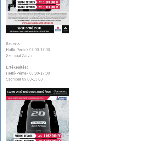
Szerviz:
Hétfő-Péntek 07:00-17:00
Szombat Zárva
Értékesítés:
Hétfő-Péntek 08:00-17:00
Szombat 09:00-13:00