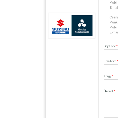
Mobil
E-mai
Cseng
Munka
Mobil
E-mai
Saját név
*
Email cím
*
Tárgy
*
Üzenet
*