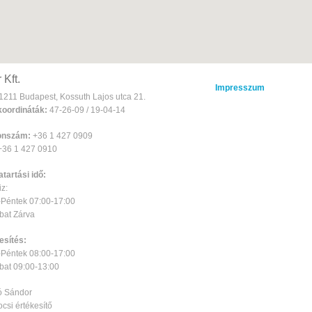
 Kft.
Impresszum
1211 Budapest, Kossuth Lajos utca 21.
oordináták:
47-26-09 / 19-04-14
onszám:
+36 1 427 0909
36 1 427 0910
atartási idő:
z:
-Péntek 07:00-17:00
at Zárva
esítés:
-Péntek 08:00-17:00
at 09:00-13:00
ó Sándor
csi értékesítő