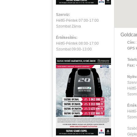
Szerviz:
Hétfő-Péntek 07:00-17:00
Szombat Zárva
Goldcar
Értékesítés:
Cím:
Hétfő-Péntek 08:00-17:00
GPS k
Szombat 09:00-13:00
Telef
Fax:
+
Nyitv
Szervi
Hétfő
Szomb
Érték
Hétfő
Szomb
Szab
Gépko