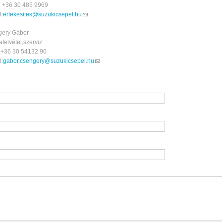
: +36 30 485 9969
l:
ertekesites@suzukicsepel.hu
(link sends e-mail)
ery Gábor
felvétel,szerviz
:+36 30 54132 90
l:
gabor.csengery@suzukicsepel.hu
(link sends e-mail)