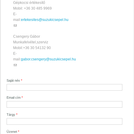
Gépkocsi értékesítő
Mobil: +36 30 485 9969
E-
mail:
ertekesites@suzukicsepel.hu
(link sends e-mail)
Csengery Gábor
Munkafelvétel,szerviz
Mobil:+36 30 54132 90
E-
mail:
gabor.csengery@suzukicsepel.hu
(link sends e-mail)
Saját név
*
Email cím
*
Tárgy
*
Üzenet
*