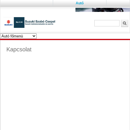
Autó
Keresés űrlap
K
Kapcsolat