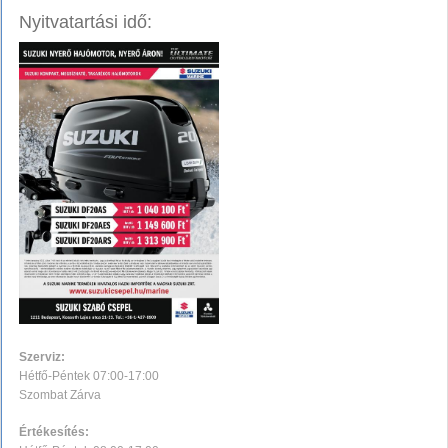
Nyitvatartási idő:
Szerviz:
Hétfő-Péntek 07:00-17:00
Szombat Zárva
Értékesítés: