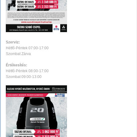
Szerviz:
Hétfő-Péntek 07:00-17:00
Szombat Zárva
Értékesítés:
Hétfő-Péntek 08:00-17:00
Szombat 09:00-13:00