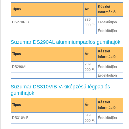
Készlet
Típus
Ár
információ
339
DS270RIB
Érdeklődjön
900 Ft
Érdeklődjön
Suzumar DS290AL alumíniumpadlós gumihajók
Készlet
Típus
Ár
információ
289
DS290AL
Érdeklődjön
900 Ft
Érdeklődjön
Suzumar DS310VIB V-kiképzésű légpadlós
gumihajók
Készlet
Típus
Ár
információ
519
DS310VIB
Érdeklődjön
000 Ft