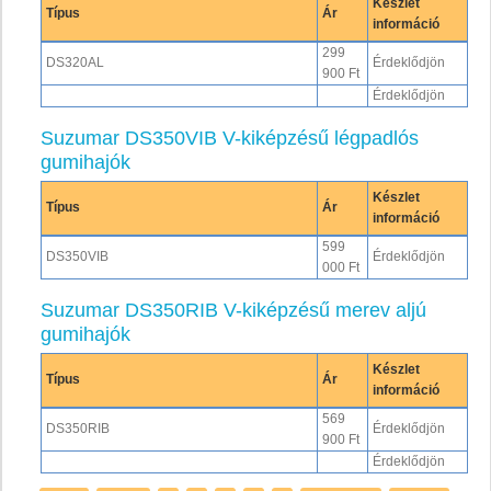
Készlet
Típus
Ár
információ
299
DS320AL
Érdeklődjön
900 Ft
Érdeklődjön
Suzumar DS350VIB V-kiképzésű légpadlós
gumihajók
Készlet
Típus
Ár
információ
599
DS350VIB
Érdeklődjön
000 Ft
Suzumar DS350RIB V-kiképzésű merev aljú
gumihajók
Készlet
Típus
Ár
információ
569
DS350RIB
Érdeklődjön
900 Ft
Érdeklődjön