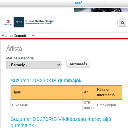
Autó
Keresés űrlap
K
Árlista
Marine kategória
Suzumar DS230KIB gumihajók
Készlet
Típus
Ár
információ
379
DS230KIB
Érdeklődjön
000 Ft
Suzumar DS270RIB V-kiképzésű merev aljú
gumihajók