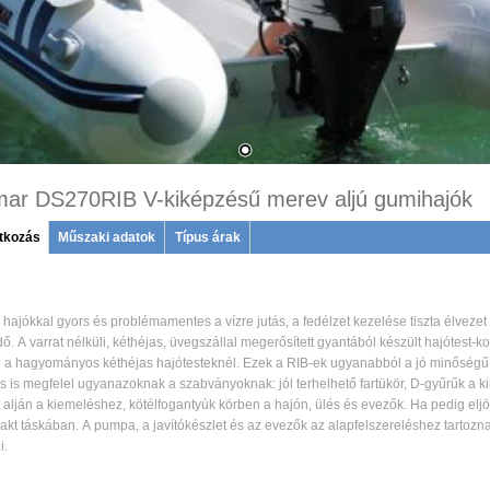
ar DS270RIB V-kiképzésű merev aljú gumihajók
tkozás
(active
Műszaki adatok
Típus árak
tab)
 hajókkal gyors és problémamentes a vízre jutás, a fedélzet kezelése tiszta élvezet
. A varrat nélküli, kéthéjas, üvegszállal megerősített gyantából készült hajótest-ko
a hagyományos kéthéjas hajótesteknél. Ezek a RIB-ek ugyanabból a jó minőségű 
és is megfelel ugyanazoknak a szabványoknak: jól terhelhető fartükör, D-gyűrűk a ki
t alján a kiemeléshez, kötélfogantyúk körben a hajón, ülés és evezők. Ha pedig eljö
kt táskában. A pumpa, a javítókészlet és az evezők az alapfelszereléshez tartoz
i.