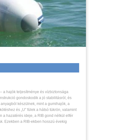
 – a hajók teljesítménye és vízbiztonsága
nstrukció gondoskodik a jó stabilitásról, és
anyagból készülnek, mint a gumihajók, a
kötéshez és „U” fülek a hátsó tükrön, valamint
n a hazatérés ideje, a RIB gond nélkül elfér
nak. Ezekben a RIB-ekben hosszú évekig