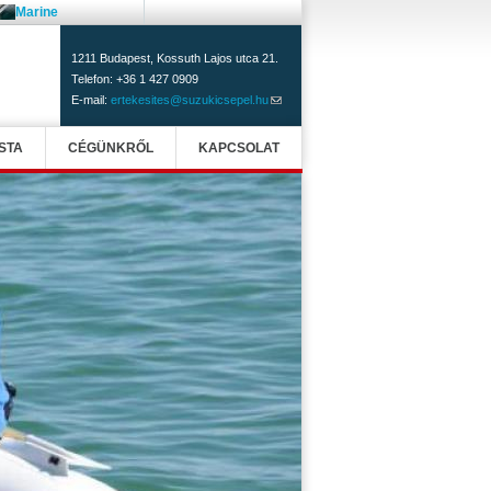
Marine
1211 Budapest, Kossuth Lajos utca 21.
Telefon: +36 1 427 0909
E-mail:
ertekesites@suzukicsepel.hu
(link
sends
e-
STA
CÉGÜNKRŐL
KAPCSOLAT
mail)