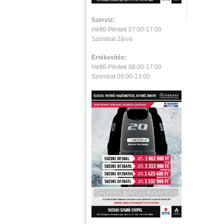
Szerviz:
Hétfő-Péntek 07:00-17:00
Szombat Zárva
Értékesítés:
Hétfő-Péntek 08:00-17:00
Szombat 09:00-13:00