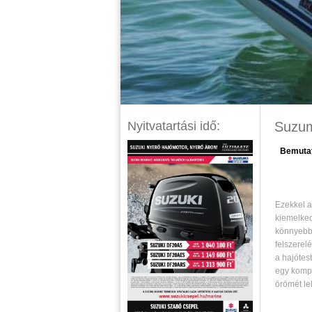
Nyitvatartási idő:
Suzum
Menu
Bemuta
Ezekkel a
kiemelkedő
könnyebb 
felszerel
a hajótes
egy kompa
örömét lel