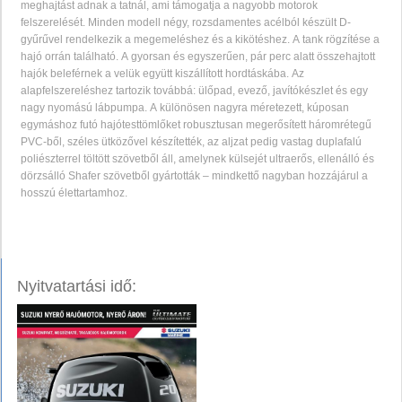
meghajtást adnak a tatnál, ami támogatja a nagyobb motorok
felszerelését. Minden modell négy, rozsdamentes acélból készült D-
gyűrűvel rendelkezik a megemeléshez és a kikötéshez. A tank rögzítése a
hajó orrán található. A gyorsan és egyszerűen, pár perc alatt összehajtott
hajók beleférnek a velük együtt kiszállított hordtáskába. Az
alapfelszereléshez tartozik továbbá: ülőpad, evező, javítókészlet és egy
nagy nyomású lábpumpa. A különösen nagyra méretezett, kúposan
egymáshoz futó hajótesttömlőket robusztusan megerősített háromrétegű
PVC-ből, széles ütközővel készítették, az aljzat pedig vastag duplafalú
poliészterrel töltött szövetből áll, amelynek külsejét ultraerős, ellenálló és
dörzsálló Shafer szövetből gyártották – mindkettő nagyban hozzájárul a
hosszú élettartamhoz.
Nyitvatartási idő: