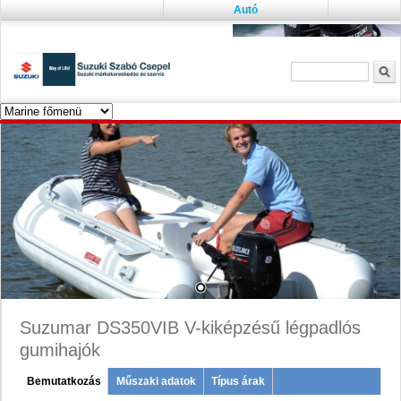
Autó
Keresés űrlap
K
Suzumar DS350VIB V-kiképzésű légpadlós
gumihajók
Menu
Bemutatkozás
(active
Műszaki adatok
Típus árak
tab)