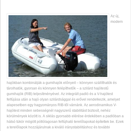
Az új,
modern
hajókban kombinálják a gumihajók előnyeit – könnyen szállíthatók és
tárolhatók, gyorsan és könnyen felépíthetők – a szilárd hajótestű
gumihajók (RIB) teljesítményével. Az integrált padló és a V-hajótest
felfújása után a hajó olyan szilárdsággal és erővel rendelkezik, amelyet
alapesetben egy hagyományos RIB-től várnánk. Az aerodinamikus V-
hajótest minden sebességnél nagyszerű stabilitást biztosít, nehéz
körülmények között is. A siklás gyorsabb elérése érdekében a padlóban a
hátsó tükör mögött pótlólagosan felfújható terelőlapokat építettek be. Ezek
a terelőlapok hozzájárulnak a kiváló iránystabilitáshoz és további