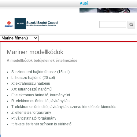
Autó
Keresés űrlap
K
Mariner modellkódok
A modellkódok betűjeleinek értelmezése
S: sztenderd hajtóműhossz (15 col)
L: hosszú hajtómű (20 col)
X: extrahosszú hajtómű
XX: ultrahosszú hajtómű
E: elektromos önindító, kormányrúd
R: elektromos önindító, távirányítás
T: elektromos önindító, távirányítás, szervo trimelés és kiemelés
Z: ellentétes forgásirány
P: változtatható forgásirány
*: fekete és fehér színben is elérhető