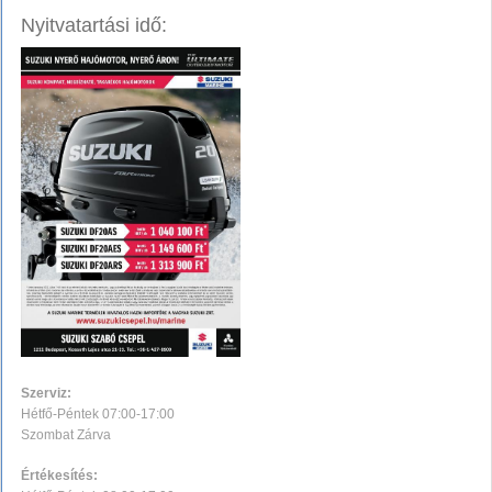
Nyitvatartási idő:
Szerviz:
Hétfő-Péntek 07:00-17:00
Szombat Zárva
Értékesítés: